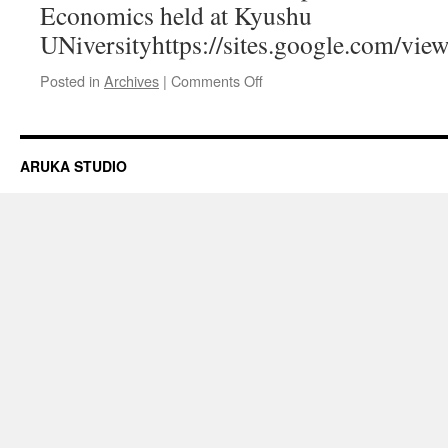
Economics held at Kyushu
UNiversityhttps://sites.google.com/vie
on
Posted in
Archives
|
Comments Off
Autumn
Conference
of
Japan
ARUKA STUDIO
Association
for
Evolutionary
Economics
held
at
Kyushu
University（2017
年
9
月
23
日）