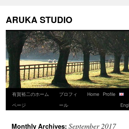
Skip
to
ARUKA STUDIO
content
有賀裕二のホーム
プロフィ
Home
Profile
ページ
ール
Engl
September 2017
Monthly Archives: