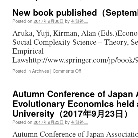
New book published（Septem
Posted on
2017年9月30日
by
有賀裕二
Aruka, Yuji, Kirman, Alan (Eds.)Econo
Social Complexity Science – Theory, Se
Empirical
Lawshttp://www.springer.com/jp/book
on
Posted in
Archives
|
Comments Off
New
book
published（September
Autumn Conference of Japan A
30,
Evolutionary Economics held 
2017）
University（2017年9月23日）
Posted on
2017年9月23日
by
有賀裕二
Autumn Conference of Japan Associatio