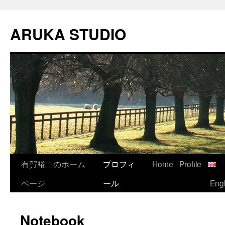
Skip
to
ARUKA STUDIO
content
有賀裕二のホーム
プロフィ
Home
Profile
ページ
ール
Engl
Notebook