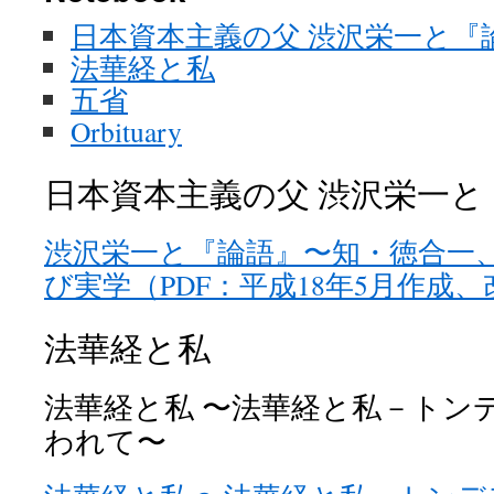
日本資本主義の父 渋沢栄一と『
法華経と私
五省
Orbituary
日本資本主義の父 渋沢栄一と
渋沢栄一と『論語』〜知・徳合一
び実学（PDF：平成18年5月作成、
法華経と私
法華経と私 〜法華経と私－トン
われて〜