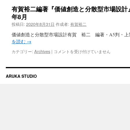
有賀裕二編著『価値創造と分散型市場設計』
年8月
投稿日:
2020年8月31日
作成者:
有賀裕二
価値創造と分散型市場設計有賀 裕二 編著・A5判・上製 
を読む
→
有
カテゴリー:
Archives
|
コメントを受け付けていません
賀
裕
二
編
ARUKA STUDIO
著
『価
値
創
造
と
分
散
型