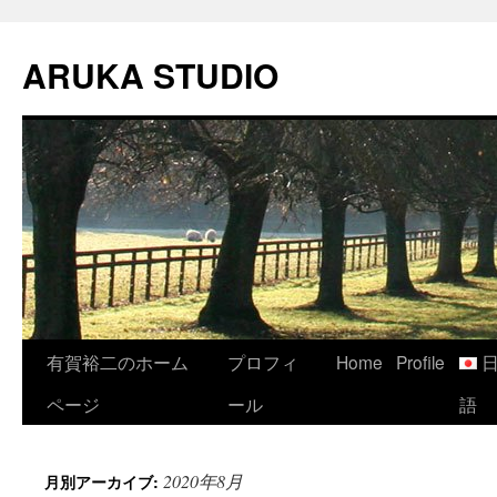
コ
ン
ARUKA STUDIO
テ
ン
ツ
へ
ス
キ
ッ
プ
有賀裕二のホーム
プロフィ
Home
Profile
ページ
ール
語
2020年8月
月別アーカイブ: